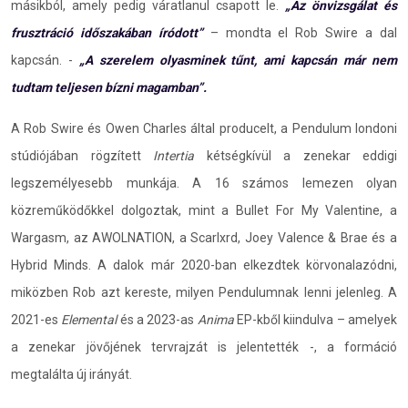
másikból, amely pedig váratlanul csapott le.
„Az önvizsgálat és
frusztráció időszakában íródott”
– mondta el Rob Swire a dal
kapcsán. -
„A szerelem olyasminek tűnt, ami kapcsán már nem
tudtam teljesen bízni magamban”.
A Rob Swire és Owen Charles által producelt, a Pendulum londoni
stúdiójában rögzített
Intertia
kétségkívül a zenekar eddigi
legszemélyesebb munkája. A 16 számos lemezen olyan
közreműködőkkel dolgoztak, mint a Bullet For My Valentine, a
Wargasm, az AWOLNATION, a Scarlxrd, Joey Valence & Brae és a
Hybrid Minds. A dalok már 2020-ban elkezdtek körvonalazódni,
miközben Rob azt kereste, milyen Pendulumnak lenni jelenleg. A
2021-es
Elemental
és a 2023-as
Anima
EP-kből kiindulva – amelyek
a zenekar jövőjének tervrajzát is jelentették -, a formáció
megtalálta új irányát.