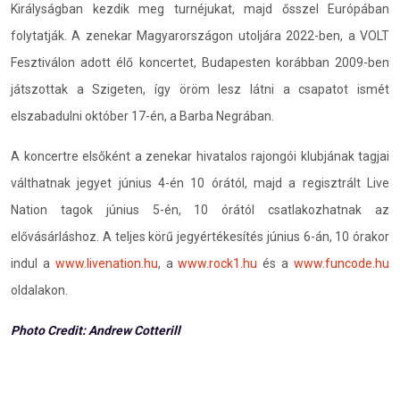
Királyságban kezdik meg turnéjukat, majd ősszel Európában
folytatják. A zenekar Magyarországon utoljára 2022-ben, a VOLT
Fesztiválon adott élő koncertet, Budapesten korábban 2009-ben
játszottak a Szigeten, így öröm lesz látni a csapatot ismét
elszabadulni október 17-én, a Barba Negrában.
A koncertre elsőként a zenekar hivatalos rajongói klubjának tagjai
válthatnak jegyet június 4-én 10 órától, majd a regisztrált Live
Nation tagok június 5-én, 10 órától csatlakozhatnak az
elővásárláshoz. A teljes körű jegyértékesítés június 6-án, 10 órakor
indul a
www.livenation.hu
, a
www.rock1.hu
és a
www.funcode.hu
oldalakon.
Photo Credit: Andrew Cotterill