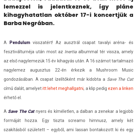
lemezzel is jelentkeznek, így pláne
kihagyhatatlan október 17-i koncertjük a
Barba Negrában.
A
Pendulum
visszatért! Az ausztrál csapat tavalyi aréna- és
fesztiválturnéja után most az
Inertia
albummal tér vissza, amely
az első nagylemezük 15 év kihagyás után. A 16 számot tartalmazó
nagylemez augusztus 22-én érkezik a Mushroom Music
gondozásában. A csapat ízelítőként már kidobta a
Save The Cat
című dalát, amelyet
itt lehet meghallgatni
, a klip pedig
ezen a linken
érhető el.
A
Save The Cat
nyers és kíméletlen, a dalban a zenekar a legjobb
formáját hozza. Egy tiszta screamo himnusz, amely két
szakításból született – egyből, ami lassan bontakozott ki és egy