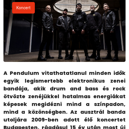
Koncert
A Pendulum vitathatatlanul minden idők
egyik legismertebb elektronikus zenei
bandája, akik drum and bass és rock
ötvözte zenéjükkel hatalmas energiákat
képesek megidézni mind a színpadon,
mind a közönségben. Az ausztrál banda
utoljára 2009-ben adott élő koncertet
Budapesten, ráadásul 15 év után most új