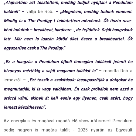
„Alapvetően azt teszteltem, meddig tudjuk nyújtani a Pendulum
határait”
–
vallja be Rob
. – „
Megnézni, meddig tudunk elmenni.
Mindig is a The Prodigy-t tekintettem mércének. Ők tiszta rave-
ként indultak – breakbeat, hardcore -, de fejlődtek. Saját hangzásuk
lett. Már nem is igazán kötöd őket össze a breakbeattel. Ők
egyszerűen csak a The Prodigy.”
„Ez a hangzás a Pendulum újboli önmagára találását jelenti és
bizonyos mértékig a saját magamra találást is”
– mondta Rob a
lemezről. –
„Ezt teszik a szakítások: lecsupaszítják a dolgokat és
megmutatják, ki is vagy valójában. Én csak próbálok nem azzá a
sráccá válni, akinek át kell esnie egy ilyenen, csak azért, hogy
lemezt készíthessen”.
Az energikus és magával ragadó élő show-iról ismert Pendulum
pedig nagyon is magára talált - 2025 nyarán az Egyesült