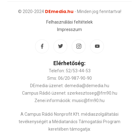
DEmedia.hu
© 2020-2024
- Minden jog fenntartva!
Felhasználási feltételek
Impresszum
Elérhetőség:
Telefon: 52/53-44-53
Sms: 06/20-987-90-90
DEmedia üzenet: demedia@demedia.hu
Campus Rádió üzenet: szerkesztoseg@fm90.hu
Zenei információk: music@fm90.hu
A Campus Rádió Nonprofit Kft. médiaszolgáltatási
tevékenységét a Médiatanács Támogatási Program
keretében támogatja: