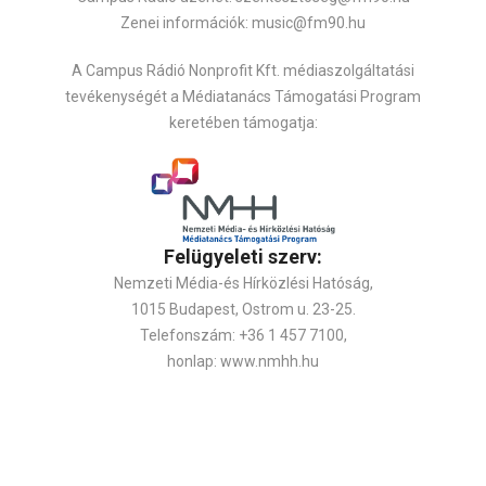
Zenei információk: music@fm90.hu
A Campus Rádió Nonprofit Kft. médiaszolgáltatási
tevékenységét a Médiatanács Támogatási Program
keretében támogatja:
Felügyeleti szerv:
Nemzeti Média-és Hírközlési Hatóság,
1015 Budapest, Ostrom u. 23-25.
Telefonszám: +36 1 457 7100,
honlap: www.nmhh.hu