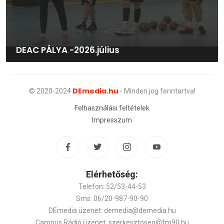
DEAC PÁLYA -2026.július
DEmedia.hu
© 2020-2024
- Minden jog fenntartva!
Felhasználási feltételek
Impresszum
Elérhetőség:
Telefon: 52/53-44-53
Sms: 06/20-987-90-90
DEmedia üzenet: demedia@demedia.hu
Campus Rádió üzenet: szerkesztoseg@fm90.hu