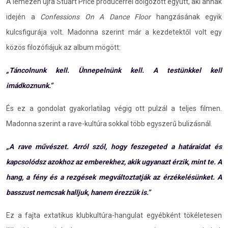
A lemezen újra Stuart Price producerrel dolgozott együtt, aki annak
idején a
Confessions On A Dance Floor
hangzásának egyik
kulcsfigurája volt. Madonna szerint már a kezdetektől volt egy
közös filozófiájuk az album mögött:
„Táncolnunk kell. Ünnepelnünk kell. A testünkkel kell
imádkoznunk.”
És ez a gondolat gyakorlatilag végig ott pulzál a teljes filmen.
Madonna szerint a rave-kultúra sokkal több egyszerű bulizásnál.
„A rave művészet. Arról szól, hogy feszegeted a határaidat és
kapcsolódsz azokhoz az emberekhez, akik ugyanazt érzik, mint te. A
hang, a fény és a rezgések megváltoztatják az érzékelésünket. A
basszust nemcsak halljuk, hanem érezzük is.”
Ez a fajta extatikus klubkultúra-hangulat egyébként tökéletesen