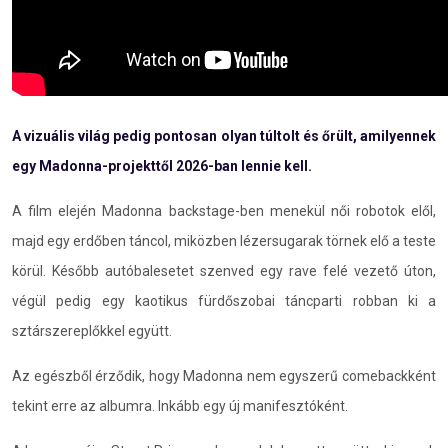
A vizuális világ pedig pontosan olyan túltolt és őrült, amilyennek
egy Madonna-projekttől 2026-ban lennie kell.
A film elején Madonna backstage-ben menekül női robotok elől,
majd egy erdőben táncol, miközben lézersugarak törnek elő a teste
körül. Később autóbalesetet szenved egy rave felé vezető úton,
végül pedig egy kaotikus fürdőszobai táncparti robban ki a
sztárszereplőkkel együtt.
Az egészből érződik, hogy Madonna nem egyszerű comebackként
tekint erre az albumra. Inkább egy új manifesztóként.