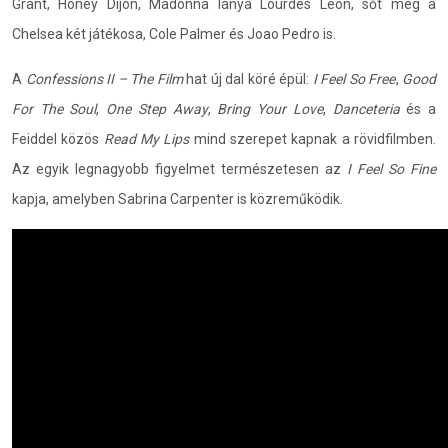
Grant, Honey Dijon, Madonna lánya Lourdes Leon, sőt még a
Chelsea két játékosa, Cole Palmer és Joao Pedro is.
A
Confessions II – The Film
hat új dal köré épül:
I Feel So Free
,
Good
For The Soul
,
One Step Away
,
Bring Your Love
,
Danceteria
és a
Feiddel közös
Read My Lips
mind szerepet kapnak a rövidfilmben.
Az egyik legnagyobb figyelmet természetesen az
I Feel So Fine
kapja, amelyben Sabrina Carpenter is közreműködik.