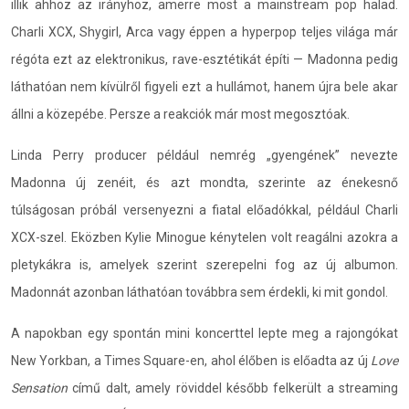
illik ahhoz az irányhoz, amerre most a mainstream pop halad.
Charli XCX, Shygirl, Arca vagy éppen a hyperpop teljes világa már
régóta ezt az elektronikus, rave-esztétikát építi — Madonna pedig
láthatóan nem kívülről figyeli ezt a hullámot, hanem újra bele akar
állni a közepébe. Persze a reakciók már most megosztóak.
Linda Perry producer például nemrég „gyengének” nevezte
Madonna új zenéit, és azt mondta, szerinte az énekesnő
túlságosan próbál versenyezni a fiatal előadókkal, például Charli
XCX-szel. Eközben Kylie Minogue kénytelen volt reagálni azokra a
pletykákra is, amelyek szerint szerepelni fog az új albumon.
Madonnát azonban láthatóan továbbra sem érdekli, ki mit gondol.
A napokban egy spontán mini koncerttel lepte meg a rajongókat
New Yorkban, a Times Square-en, ahol élőben is előadta az új
Love
Sensation
című dalt, amely röviddel később felkerült a streaming