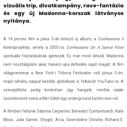
vizuális trip, divatkampány, rave-fantázia
és egy új Madonna-korszak látványos
nyitánya.
A 14 perces film a július 3-án érkező új album, a
Confessions II
kísérőprojektje, amely a 2005-ös
Confessions On A Dance Floor
spirituális folytatásának ígérkezik. És már most látszik: Madonna
nem nosztalgiázni akar, hanem újra definiálni saját magát. A film
világpremierje a New York-i Tribeca Festivalon volt június 5-én,
majd néhány nappal később globálisan is felkerült YouTube-ra. A
szereplőlista pedig konkrétan úgy hangzik, mintha valaki
összekeverte volna a Met Gálát egy underground berlini rave-vel.
A filmben feltűnik Sabrina Carpenter, Benedict Cumberbatch, Kate
Moss, Julia Garner, Shygirl, Arca, Gwendoline Christie, Richard E.