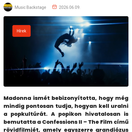
Music Backstage
2026.06.09.
Hírek
Madonna ismét bebizonyította, hogy még
mindig pontosan tudja, hogyan kell uralni
a popkultúrát. A popikon hivatalosan is
bemutatta a Confessions II – The Film című
rövidfilmjét, amely egyszerre grandiózus