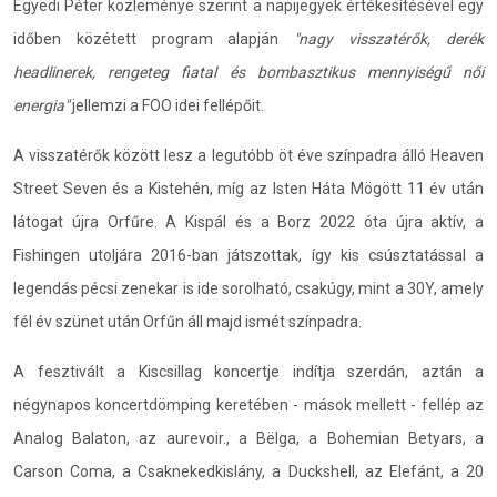
Egyedi Péter közleménye szerint a napijegyek értékesítésével egy
időben közétett program alapján
"nagy visszatérők, derék
headlinerek, rengeteg fiatal és bombasztikus mennyiségű női
energia"
jellemzi a FOO idei fellépőit.
A visszatérők között lesz a legutóbb öt éve színpadra álló Heaven
Street Seven és a Kistehén, míg az Isten Háta Mögött 11 év után
látogat újra Orfűre. A Kispál és a Borz 2022 óta újra aktív, a
Fishingen utoljára 2016-ban játszottak, így kis csúsztatással a
legendás pécsi zenekar is ide sorolható, csakúgy, mint a 30Y, amely
fél év szünet után Orfűn áll majd ismét színpadra.
A fesztivált a Kiscsillag koncertje indítja szerdán, aztán a
négynapos koncertdömping keretében - mások mellett - fellép az
Analog Balaton, az aurevoir., a Bëlga, a Bohemian Betyars, a
Carson Coma, a Csaknekedkislány, a Duckshell, az Elefánt, a 20