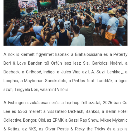
A nők is kiemelt figyelmet kapnak: a Blahalouisiana és a Péterfy
Bori & Love Banden túl Orfűn lesz lesz Sisi, Barkóczi Noémi, a
Boebeck, a Girlhood, Indigo, a Jules War, az L.A. Suzi, Lenkke_, a
Loophia, a Mayberian Sansküllots, a PinUps feat. Ludditák, a tigris
szofi, Tingyela Dóri, valamint Villő is.
A Fishingen szokásosan erős a hip-hop felhozatal, 2026-ban Co
Lee és 6363 mellett a visszatérő Dé:Nash, Bankos, a Berlin Hotel
Collective, Bongor, Cibi, az EPMK, a Gazsi Rap Show, Mikee Mykanic
& Ketioz, az NKS, az Ótvar Pestis & Ricky the Tricky és a zip is