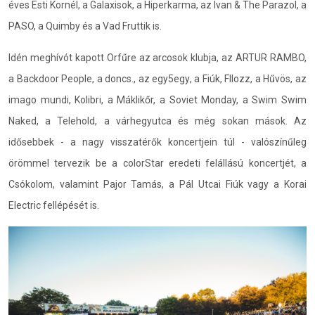
éves Esti Kornél, a Galaxisok, a Hiperkarma, az Ivan & The Parazol, a
PASO, a Quimby és a Vad Fruttik is.
Idén meghívót kapott Orfűre az arcosok klubja, az ARTUR RAMBO,
a Backdoor People, a doncs., az egy5egy, a Fiúk, Fllozz, a Hűvös, az
imago mundi, Kolibri, a Máklikőr, a Soviet Monday, a Swim Swim
Naked, a Telehold, a várhegyutca és még sokan mások. Az
idősebbek - a nagy visszatérők koncertjein túl - valószínűleg
örömmel tervezik be a colorStar eredeti felállású koncertjét, a
Csókolom, valamint Pajor Tamás, a Pál Utcai Fiúk vagy a Korai
Electric fellépését is.