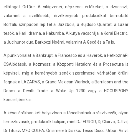
ellátogat Orfűre. A világzenei, népzenei értékeket, a dzsesszt,
valamint a szellősebb, érzékenyebb produkciókat bemutató
Borfalu színpadon lép fel a Jazzbois, a Bujdosó Quartet, a Lázár
tesók, a Hari_drama, a Hakumba, A kutya vacsorája, a Korai Electric,
a Jucihunor duo, Barkóczi Noémi, valamint A Gecó és a Fa is.
A punk vonalat a Bankrupt, a Francesco és a Haverok, a HétköznaPI
CSAlódások, a Kozmosz, a Központi Hatalom és a Prosectura is
képviseli, míg a keményebb zenék szerelmesei várhatóan örülni
fognak a LAZARVS, a Grand Mexican Warlock, a Berriloom and the
Doom, a Devil's Trade, a Wake Up 1230 vagy a HOCUSPONY
koncertjének is.
A kései órákban két helyszínen is táncolhatnak a résztvevők, olyan
lemezlovasok, produkciók bulijain, mint DJ ERROR, Dj Clairvo, DJ Izil,
Dj Titusz, M?O CULPA, Önismereti Diszkó, Tesco Disco, Urban Vinyl,